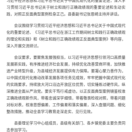
习近平经济思想和习近平总书记关于中国式现代化的重要论述，深入学
习贯彻习近平总书记关于树立和践行正确政绩观的重要论述和生动实
践，对照正反面典型案例检身正己。县委副书记张恩崎主持并讲话。
会议围绕学习贯彻习近平经济思想和习近平总书记关于中国式现代
化的重要论述、《习近平总书记在浙江工作期间树立和践行正确政绩观
的理论和实践》和《树立和践行正确政绩观正反面典型案例》等内容，
深入开展交流研讨。
会议要求，要聚焦发展强担当，以习近平经济思想引领河口高质量
发展新实践，有序推进经济社会发展，持续优化改善营商环境，加快推
进产业转型升级，为县域经济发展提供有力保障。要凝心聚力善作为，
以中国式现代化推动改革发展各项任务见成效，牢牢把握中国式现代化
的实践要求，持续放大河口沿边开放区位优势，切实锤炼过硬作风，纵
深推进全面从严治党。要实干笃行戒虚功，以正反面典型案例镜鉴校准
正确政绩观新作风，带着忠诚深学细悟，带着敬畏检视对照，带着问题
对标对表，校准思想偏差、工作偏差和落实偏差，深入查摆问题、细化
整改措施，推动全县学习教育走深走实、见行见效。
县委理论学习中心组成员，县级有关部门、各乡镇党委主要负责同
志参加学习。