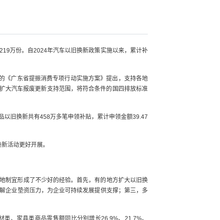
新219万份。自2024年汽车以旧换新政策实施以来，累计补
发的《广东省提振消费专项行动实施方案》提出，支持各地
，扩大汽车报废更新支持范围，将符合条件的国四排放标准
以旧换新共有458万多笔申领补贴，累计申领金额39.47
换新活动更好开展。
地制宜形成了不少好的经验。首先，有的地方扩大以旧换
解企业垫资压力，为企业可持续发展提供支撑；第三，多
、家具类商品零售额同比分别增长26.9%、21.7%、