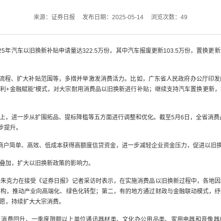
来源：证券日报
发布日期：2025-05-14
浏览次数：
49
25年汽车以旧换新补贴申请量达322.5万份，其中汽车报废更新103.5万份，置换更
务流程、扩大补贴范围等，多措并举激发消费活力。比如，广东省人民政府办公厅印
让利+金融赋能”模式，对大宗耐用消费品以旧换新进行补贴；继续支持汽车置换更新
础上，进一步从扩围拓品、提标降槛等五方面进行调整和优化。截至5月6日，全省消费品
步提升。
补商户简单、高效、低成本获得高额度信贷资金，进一步减轻企业资金压力，促进以旧
叠加，扩大以旧换新政策的影响力。
长朱克力在接受《证券日报》记者采访时表示，在实施消费品以旧换新过程中，各地因
结构，推动产业向高端化、绿色化转型；第二，有的地方通过财政与金融联动模式，纾
愿，持续扩大大宗消费。
消费回升，一季度限额以上单位通讯器材类、文化办公用品类、家用电器和音像器材类