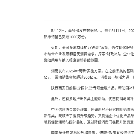
5月12日，商务部发布数据显示，截至5月11日，20
贴申请量已突破1000万份。
近期，全国多地持续加力“两新”政策，通过优化服
市结合产业发展和居民消费需求，探索“财政补贴+企业
燃油乘用车纳入报废更新补贴范围。
湖南发布2025年“两新”实施方案。在之前品类的基
亿元，带动销售金额超过306亿元，消费品市场活力进一
陕西西安日前推出“国补贷”专项金融产品，帮助国
此外，还有多地推出各类主题活动，优惠促销与国补
中国信息协会常务理事、国研新经济研究院创始院
新品类，既顺应了消费升级趋势，又倒逼企业优化产品
地将促销活动与国补叠加，通过降低消费门槛提升消费意
国家统计局发布的数据显示，“两新”政策有效促进了