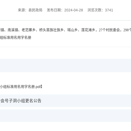
来源：县民政局
发布日期：2024-04-28
浏览次数：
3741
、南溪镇、老范寨乡、桥头苗族壮族乡、瑶山乡、莲花滩乡，27个村民委会，298个
组标准用名用字名册
组标准用名用字名册.pdf
】
委会号子洞小组更名公告
）