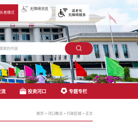
无障碍浏览
长者模式
交流
投资河口
专题专栏
首页
>
河口概况
>
行政区域
>
正文