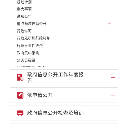
规划计划
重大事项
通知公告
重点领域信息公开
行政许可
行政处罚和行政强制
行政事业性收费
政府集中采购
公务员招录
建议提案办理答复
政府信息公开工作年度报
减税降费
告
重大决策
财政资金直达基层
依申请公开
维稳就业
乡村振兴
养老服务
政府信息公开检查及培训
生态环境
义务教育