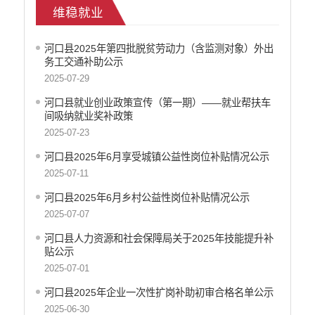
维稳就业
医疗卫生
政府网站工作年度报表
河口县2025年第四批脱贫劳动力（含监测对象）外出
统计信息
务工交通补助公示
公共文化服务
2025-07-29
食品药品监管
河口县就业创业政策宣传（第一期）——就业帮扶车
产品质量
间吸纳就业奖补政策
社会救助
2025-07-23
涉农补贴
河口县2025年6月享受城镇公益性岗位补贴情况公示
应急预案
2025-07-11
安全生产
河口县2025年6月乡村公益性岗位补贴情况公示
2025-07-07
河口县人力资源和社会保障局关于2025年技能提升补
贴公示
2025-07-01
河口县2025年企业一次性扩岗补助初审合格名单公示
2025-06-30