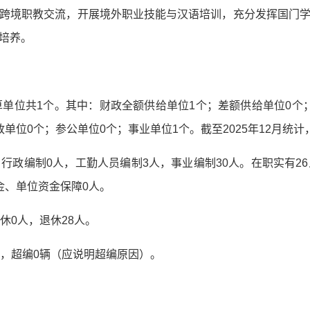
跨境职教交流，开展境外职业技能与汉语培训，充分发挥国门
培养。
预算单位共1个。其中：财政全额供给单位1个；差额供给单位0个
单位0个；参公单位0个；事业单位1个。截至2025年12月统
：行政编制0人，工勤人员编制3人，事业编制30人。在职实有2
金、单位资金保障0人。
休0人，退休28人。
辆，超编0辆（应说明超编原因）。