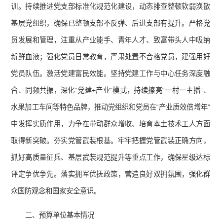
训。持续推进党支部标准化规范化建设，动态排查整顿软弱涣散
基层党组织，确保已整顿支部不反弹、后进支部有提升。严格党
员发展和管理，注重从产业能手、青年人才、致富带头人中吸纳
新鲜血液；强化党员日常教育，严肃处置不合格党员，建强用好
党员队伍。激活党建富民效能。坚持党建工作与中心任务深度融
合、同频共振，深化“党建+产业”模式，持续擦亮“一村一主播”、
水果加工车间等特色品牌，推动党组织和党员在“产业质效倍增年”
中发挥实质作用，力争在带动群众增收、培育本土技术工人方面
取得新突破。夯实党管武装根基。牢牢把握党管武装正确方向，
抓好高质量征兵、基层武装规范提升等重点工作，确保星级达标
评定争优争先。落实拥军优抚政策，营造良好双拥氛围，强化群
众国防观念和国家安全意识。
二、预算单位基本情况