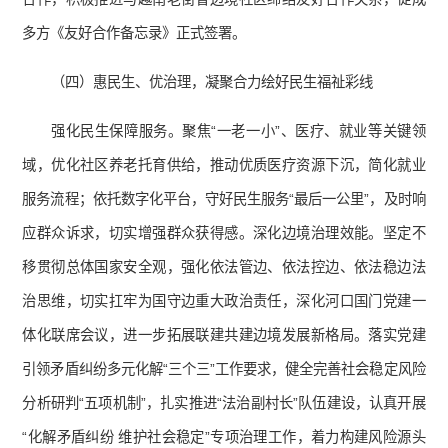
多方《友好合作备忘录》正式签署。
（四）惠民生、优治理，凝聚合力绘好民生福祉彩线
强化民生保障服务。聚焦“一老一小”、医疗、就业等关键领
域，优化社区养老托育供给，推动优质医疗资源下沉，简化就业
服务流程；依托数字化平台，守好民生服务“最后一公里”，及时响
应群众诉求，切实增强群众获得感。深化边境治理效能。坚定不
移贯彻总体国家安全观，强化依法管边、依法控边、依法稳边法
治思维，切实扛牢为国守边重大政治责任，深化河口国门党建一
体化联席会议，进一步拓展联建共建边境发展新格局。落实党建
引领矛盾纠纷多元化解“三个三”工作要求，健全完善社会稳定风险
分析研判“五项机制”，扎实推进“法治副村长”队伍建设，认真开展
“化解矛盾纠纷 维护社会稳定”专项治理工作，着力构建风险源头