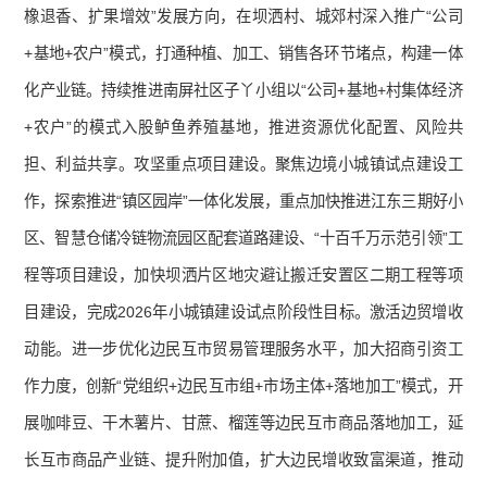
橡退香、扩果增效”发展方向，在坝洒村、城郊村深入推广“公司
+基地+农户”模式，打通种植、加工、销售各环节堵点，构建一体
化产业链。持续推进南屏社区子丫小组以“公司+基地+村集体经济
+农户”的模式入股鲈鱼养殖基地，推进资源优化配置、风险共
担、利益共享。攻坚重点项目建设。聚焦边境小城镇试点建设工
作，探索推进“镇区园岸”一体化发展，重点加快推进江东三期好小
区、智慧仓储冷链物流园区配套道路建设、“十百千万示范引领”工
程等项目建设，加快坝洒片区地灾避让搬迁安置区二期工程等项
目建设，完成2026年小城镇建设试点阶段性目标。激活边贸增收
动能。进一步优化边民互市贸易管理服务水平，加大招商引资工
作力度，创新“党组织+边民互市组+市场主体+落地加工”模式，开
展咖啡豆、干木薯片、甘蔗、榴莲等边民互市商品落地加工，延
长互市商品产业链、提升附加值，扩大边民增收致富渠道，推动