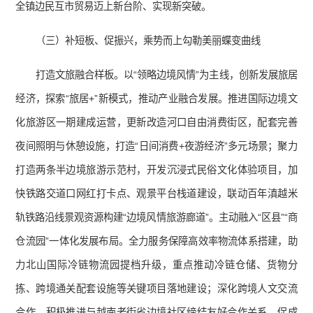
全镇边民互市贸易迈上新台阶、实现新突破。
（三）补短板、促振兴，乘势而上勾勒美丽蝶变曲线
打造文旅融合样板。以“领略边境风情”为主线，创新发展旅居
经济，探索“旅居+”新模式，推动产业融合发展。推进国际边境文
化旅游区一期建成运营，更新改造河口自由消费街区，配套完善
夜间照明与休憩设施，打造“日间消费+夜游经济”多元场景；聚力
打造两条半边境旅游示范村，开发沉浸式民俗文化体验项目，加
快铁路交道口网红打卡点、观景平台栈道建设，联动百年滇越米
轨铁路沿线景观资源构建“边境风情旅游廊道”。主动融入“区县”“商
仓流园”一体化发展布局。全力服务保障高效率物流体系搭建，助
力北山国际冷链物流园提档升级，重点推动冷链仓储、货物分
拣、跨境通关配套设施等关键项目落地建设；深化跨境人文交流
合作，积极推进与越南老街省边境社区缔结友好合作关系，促成