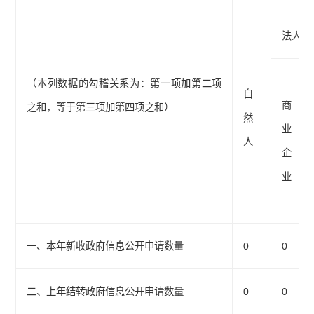
法人或
（本列数据的勾稽关系为：第一项加第二项
自
商
之和，等于第三项加第四项之和）
然
业
人
企
业
一、本年新收政府信息公开申请数量
0
0
二、上年结转政府信息公开申请数量
0
0