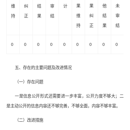
果
果
他
未
维
纠
结
审
计
维
纠
结
审
持
正
果
结
持
正
果
结
0
0
0
0
0
0
0
0
0
五、存在的主要问题及改进情况
（一）存在问题
一是信息公开形式还需要进一步丰富，公开力度不够大；二
是主动公开的信息内容还不够完善，不够全面，内容不够丰富。
（二）改进措施