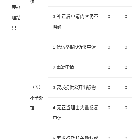
供
度办
3.补正后申请内容仍不
0
0
理结
明确
果
1.信访举报投诉类申请
0
0
2.重复申请
0
0
（五）
3.要求提供公开出版物
0
0
不予处
4.无正当理由大量反复
0
0
理
申请
5.要求行政机关确认或
0
0