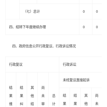
（七）总计
0
0
四、结转下年度继续办理
0
0
四、政府信息公开行政复议、行政诉讼情况
行政复议
行政诉讼
未经复议直接起诉
结
结
其
尚
结
结
其
尚
果
果
他
未
总
果
果
他
未
维
纠
结
审
计