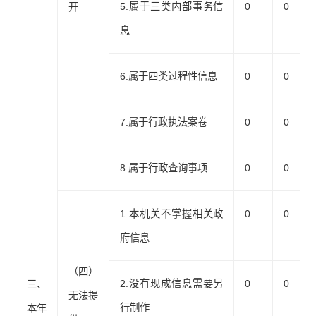
5.属于三类内部事务信
0
0
开
息
6.属于四类过程性信息
0
0
7.属于行政执法案卷
0
0
8.属于行政查询事项
0
0
1.本机关不掌握相关政
0
0
府信息
（四）
2.没有现成信息需要另
0
0
三、
无法提
行制作
本年