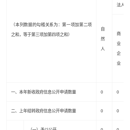
法人或
（本列数据的勾稽关系为：第一项加第二项
自
商
之和，等于第三项加第四项之和）
然
业
人
企
业
一、本年新收政府信息公开申请数量
0
0
二、上年结转政府信息公开申请数量
0
0
（一）予以公开
0
0