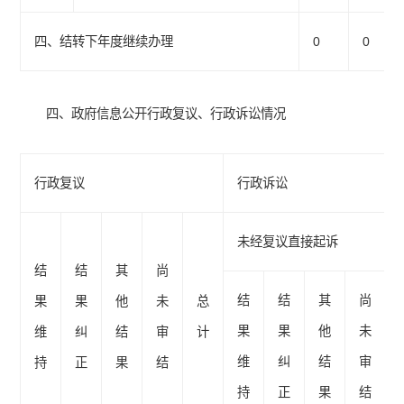
四、结转下年度继续办理
0
0
四、政府信息公开行政复议、行政诉讼情况
行政复议
行政诉讼
未经复议直接起诉
结
结
其
尚
结
结
其
尚
果
果
他
未
总
果
果
他
未
维
纠
结
审
计
维
纠
结
审
持
正
果
结
持
正
果
结