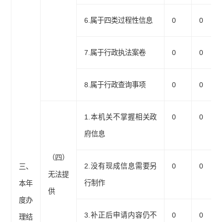
6.属于四类过程性信息
0
0
7.属于行政执法案卷
0
0
8.属于行政查询事项
0
0
1.本机关不掌握相关政
0
0
府信息
（四）
2.没有现成信息需要另
0
0
三、
无法提
行制作
本年
供
度办
3.补正后申请内容仍不
0
0
理结