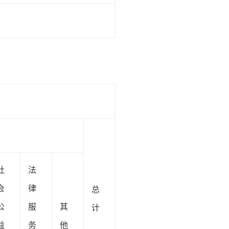
社
法
会
律
总
公
服
其
计
益
务
他