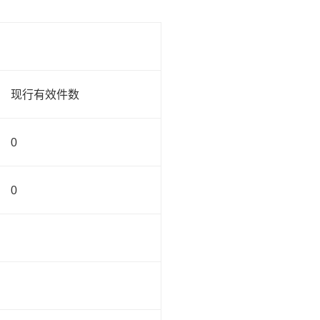
现行有效件数
0
0