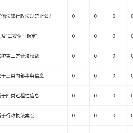
.其他法律行政法规禁止公开
0
0
0
.危及“三安全一稳定”
0
0
0
.保护第三方合法权益
0
0
0
.属于三类内部事务信息
0
0
0
.属于四类过程性信息
0
0
0
.属于行政执法案卷
0
0
0