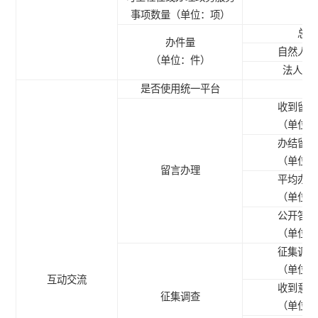
事项数量（单位：项）
总数
办件量
自然人办
（单位：件）
法人办
是否使用统一平台
收到留言
（单位：
办结留言
（单位：
留言办理
平均办理
（单位：
公开答复
（单位：
征集调查
（单位：
互动交流
收到意见
征集调查
（单位：