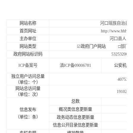
网站名称
河口瑶族自治县
首页网址
http://www.hhhk.
主办单位
河口县人民
网站类型
☑
政府门户网站
□
部
政府网站标识码
5325320002
ICP
备案号
滇
ICP
备
09006781
公安机关
独立用户访问总量
40752
（单位：个）
网站总访问量
191029
（单位：次）
总数
概况类信息更新量
信息发布
（单位：条）
政务动态信息更新量
信息公开目录信息更新量
专栏专题
维护数量