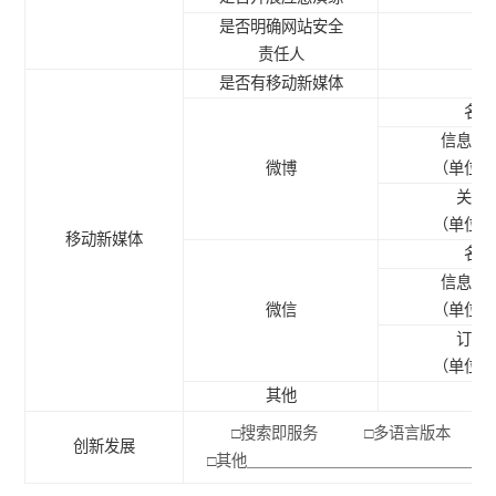
是否明确网站安全
责任人
是否有移动新媒体
名称
信息发
微博
（单位：
关注
（单位：
移动新媒体
名称
信息发
微信
（单位：
订阅
（单位：
其他
□
搜索即服务
□
多语言版
创新发展
□
其他
________________________________