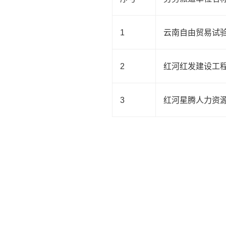
1
云南自由贸易试
2
红河红发建设工
3
红河星腾人力资