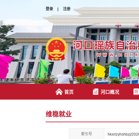
登录
|
注册
首页
河口概况
维稳就业
索引号
hkxrlzyhshbzj/20