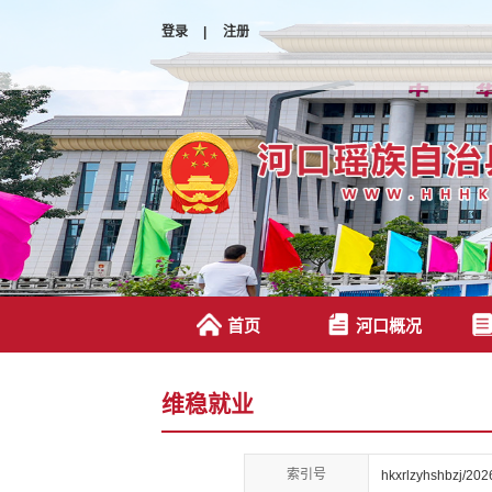
登录
|
注册
首页
河口概况
维稳就业
索引号
hkxrlzyhshbzj/20