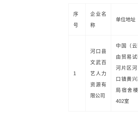
序
企业名
单位地址
号
称
中国（云
河口县
由贸易试
文武百
河片区河
1
艺人力
口镇黄兴
资源有
局宿舍楼
限公司
402室