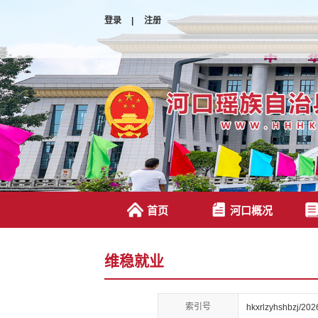
登录
|
注册
首页
河口概况
维稳就业
索引号
hkxrlzyhshbzj/20