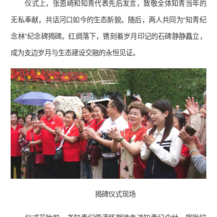
仪式上，张恩崎和知青代表先后发言，致敬全体知青当年的
无私奉献，共话河口如今的生态新貌。随后，两人共同为“知青纪
念林”纪念碑揭碑。红绸落下，镌刻着岁月印记的石碑静静矗立，
成为支边岁月与生态建设交融的永恒见证。
揭碑仪式现场