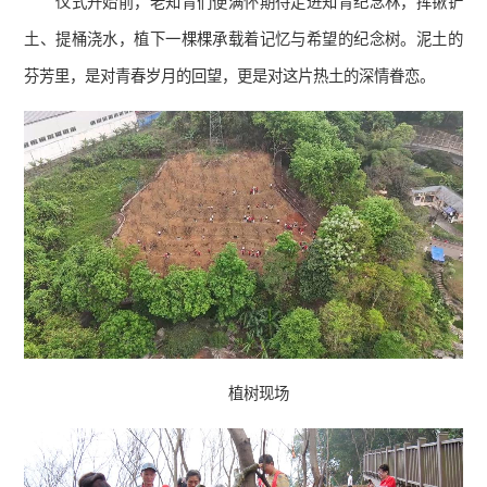
仪式开始前，老知青们便满怀期待走进知青纪念林，挥锹铲
土、提桶浇水，植下一棵棵承载着记忆与希望的纪念树。泥土的
芬芳里，是对青春岁月的回望，更是对这片热土的深情眷恋。
植树现场