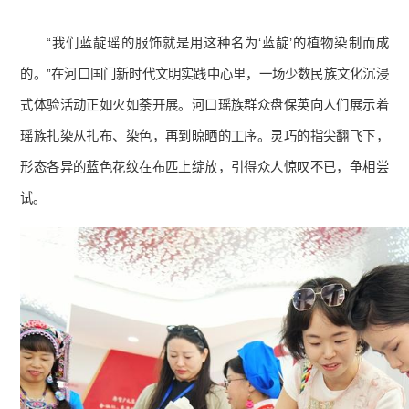
“我们蓝靛瑶的服饰就是用这种名为‘蓝靛’的植物染制而成
的。”在河口国门新时代文明实践中心里，一场少数民族文化沉浸
式体验活动正如火如荼开展。河口瑶族群众盘保英向人们展示着
瑶族扎染从扎布、染色，再到晾晒的工序。灵巧的指尖翻飞下，
形态各异的蓝色花纹在布匹上绽放，引得众人惊叹不已，争相尝
试。