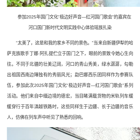
参加2025年国门文化“极边好声音—红河国门歌会”的嘉宾在
河口国门新时代文明实践中心体验瑶族扎染
“太美了，这是和我的家乡不同的景色。”当来自新疆伊犁的哈
萨克族歌手丁娜·阿扎提伫立于国门之下，眼前的景致令她心生向
往。不同于北疆的壮美辽阔，河口的青山秀美，绿水潺潺，勾勒
出祖国西南边陲独有的秀丽风光；勐巴娜西乐团同样作为参赛队
伍，参加此次2025年国门文化“极边好声音—红河国门歌会”系列
活动。他们来自中缅边境的德宏，当目睹满载货物的米轨列车缓
缓穿行于百年滇越铁路时，这些同样生于边疆、长于边疆的音乐
人，仿佛在列车声中听见了熟悉的回响。