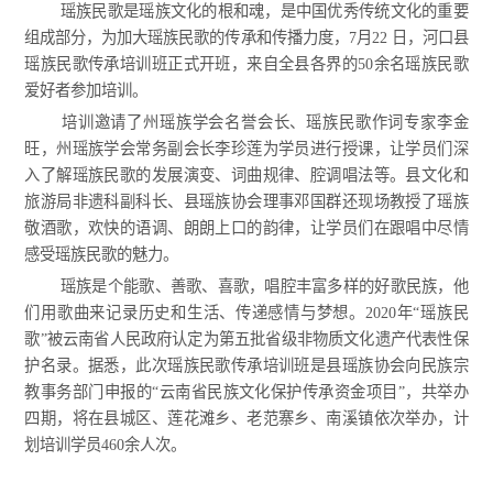
瑶族民歌是瑶族文化的根和魂，是中国优秀传统文化的重要
组成部分，为加大瑶族民歌的传承和传播力度，7月22 日，河口县
瑶族民歌传承培训班正式开班，来自全县各界的50余名瑶族民歌
爱好者参加培训。
培训邀请了州瑶族学会名誉会长、瑶族民歌作词专家李金
旺，州瑶族学会常务副会长李珍莲为学员进行授课，让学员们深
入了解瑶族民歌的发展演变、词曲规律、腔调唱法等。县文化和
旅游局非遗科副科长、县瑶族协会理事邓国群还现场教授了瑶族
敬酒歌，欢快的语调、朗朗上口的韵律，让学员们在跟唱中尽情
感受瑶族民歌的魅力。
瑶族是个能歌、善歌、喜歌，唱腔丰富多样的好歌民族，他
们用歌曲来记录历史和生活、传递感情与梦想。2020年“瑶族民
歌”被云南省人民政府认定为第五批省级非物质文化遗产代表性保
护名录。据悉，此次瑶族民歌传承培训班是县瑶族协会向民族宗
教事务部门申报的“云南省民族文化保护传承资金项目”，共举办
四期，将在县城区、莲花滩乡、老范寨乡、南溪镇依次举办，计
划培训学员460余人次。