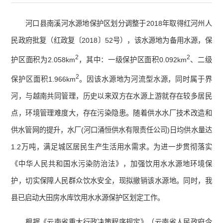
河口县南溪河水源地保护区划分调整于2018年取得红河州人
民政府批复（红政复〔2018〕52号），该水源地为备用水源，保
2
2
护区面积为2.058km
，其中：一级保护区面积0.092km
、二级
2
保护区面积1.966km
。因该水源地为河流型水源，同时属于界
河，与越南共同管理，历史以来双方在水源上游就存在较多居民
点，环境管理难度大，存在污染隐患。随着供水水厂技术改造和
供水管网的提升，水厂(河口涌恒供水有限责任公司)日均供水量达
1.2万吨，满足城区居民生产生活用水需求。为进一步贯彻落实
《中华人民共和国水污染防治法》，加强饮用水水源地环境保
护，切实保障人民群众饮水安全，现拟撤销该水源地。同时，我
县已启动大田房水库饮用水水源保护区划定工作。
根据《云南省重大行政决策程序规定》（云南省人民政府令