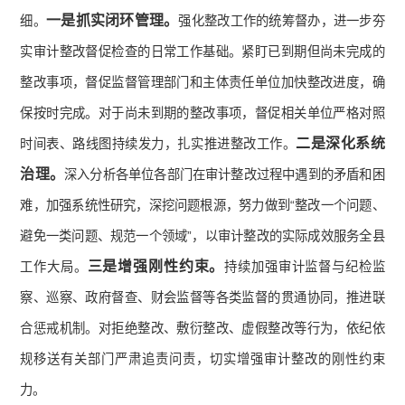
一是抓实闭环管理。
细。
强化整改工作的统筹督办，进一步夯
实审计整改督促检查的日常工作基础。紧盯已到期但尚未完成的
整改事项，督促监督管理部门和主体责任单位加快整改进度，确
保按时完成。对于尚未到期的整改事项，督促相关单位严格对照
二是深化系统
时间表、路线图持续发力，扎实推进整改工作。
治理。
深入分析各单位各部门在审计整改过程中遇到的矛盾和困
难，加强系统性研究，深挖问题根源，努力做到“整改一个问题、
避免一类问题、规范一个领域”，以审计整改的实际成效服务全县
三是增强刚性约束。
工作大局。
持续加强审计监督与纪检监
察、巡察、政府督查、财会监督等各类监督的贯通协同，推进联
合惩戒机制。对拒绝整改、敷衍整改、虚假整改等行为，依纪依
规移送有关部门严肃追责问责，切实增强审计整改的刚性约束
力。