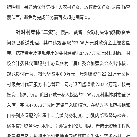
统明细。县妇幼保健院将扩大农村妇女、城镇低保妇女“两癌”筛查
覆盖面，避免为完成任务而再次超范围筛查。
针对村集体“三资”。
侵占、截留、套取村集体或财政资金
问题已移送处理，其中违规套取的3.38万元财政资金上缴省国
库。结存资金及违规使用的驻村经费共14.97万元上缴县财政。村
级会计委托代理服务中心及各村（居）委会加强资金支出审核，
规范拨付行为，将代垫费用0.9万元、账外账资金22.21万元交回
村级会计代理服务中心管理，同时退回虚增收入32.2万元，核销
投资亏损5万元。追回存放于私人饭店的1.09万元村集体财物登记
入库，完成470.53万元固定资产入账核算。在整改不规范报销和
白条列支问题的过程中，完善财务制度、加强内部监督与检查，
逐步提升财务管理水平。南溪镇出台2项制度，严防无资质工程队
承建项目及未按规定签订租地合同问题再次发生；要求各村、社