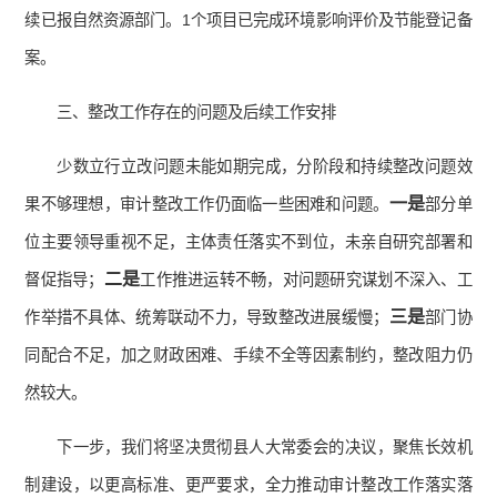
续已报自然资源部门。1个项目已完成环境影响评价及节能登记备
案。
三、整改工作存在的问题及后续工作安排
少数立行立改问题未能如期完成，分阶段和持续整改问题效
一是
果不够理想，审计整改工作仍面临一些困难和问题。
部分单
位主要领导重视不足，主体责任落实不到位，未亲自研究部署和
二是
督促指导；
工作推进运转不畅，对问题研究谋划不深入、工
三是
作举措不具体、统筹联动不力，导致整改进展缓慢；
部门协
同配合不足，加之财政困难、手续不全等因素制约，整改阻力仍
然较大。
下一步，我们将坚决贯彻县人大常委会的决议，聚焦长效机
制建设，以更高标准、更严要求，全力推动审计整改工作落实落