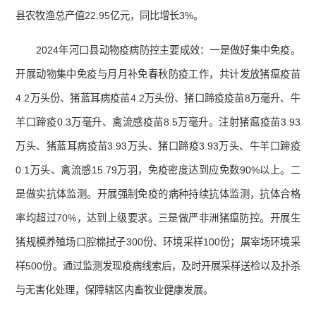
县农牧渔总产值22.95亿元，同比增长3%。
2024年河口县动物疫病防控主要成效：一是做好集中免疫。
开展动物集中免疫与月月补免春秋防疫工作，共计发放猪瘟疫苗
4.2万头份、猪蓝耳病疫苗4.2万头份、猪口蹄疫疫苗8万毫升、牛
羊口蹄疫0.3万毫升、禽流感疫苗8.5万毫升。注射猪瘟疫苗3.93
万头、猪蓝耳病疫苗3.93万头、猪口蹄疫3.93万头、牛羊口蹄疫
0.1万头、禽流感15.79万羽，免疫密度达到应免数90%以上。二
是做实抗体监测。开展强制免疫的病种持续抗体监测，抗体合格
率均超过70%，达到上级要求。三是做严非洲猪瘟防控。开展生
猪规模养殖场口腔棉拭子300份、环境采样100份；屠宰场环境采
样500份。通过监测发现疫病线索后，及时开展采样送检以及扑杀
与无害化处理，保障辖区内畜牧业健康发展。