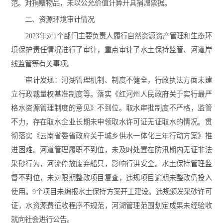
范。对捐赠物品，未以公允价值计算开具捐赠票据。
二、资源环境审计情况
2023年对1个部门主要负责人履行自然资源资产管理和生态环
境保护责任情况进行了审计，重点审计了水土保持监管、河道岸
线监管等有关事项。
审计发现：河湖管理机制、制度不健全，行政执法方面未建
立行政裁量权基准制度等。落实《红河州人民政府关于实行最严
格水资源管理制度的意见》不到位。取水审批制度不严格，监管
不力，存在取水企业长期未申领取水许可证无证取水的情况。贯
彻落实《云南省委省政府关于城乡供水一体化三年行动方案》推
进困难。河道管理履职不到位，未及时处置在防汛期内无证非法
采砂行为，河流停放废弃船只，影响行洪安全。水土保持管理监
督不到位，未对限期整改项目复查，违规项目逾期未整改仍投入
使用。9个项目未编报水土保持方案开工建设。违规颁发采砂许可
证，水资源费征收程序不规范，河湖管理范围划定成果未经验收
就向社会进行公告。