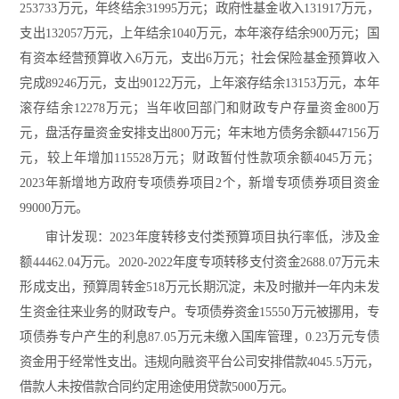
253733万元，年终结余31995万元；政府性基金收入131917万元，
支出132057万元，上年结余1040万元，本年滚存结余900万元；国
有资本经营预算收入6万元，支出6万元；社会保险基金预算收入
完成89246万元，支出90122万元，上年滚存结余13153万元，本年
滚存结余12278万元；当年收回部门和财政专户存量资金800万
元，盘活存量资金安排支出800万元；年末地方债务余额447156万
元，较上年增加115528万元；财政暂付性款项余额4045万元；
2023年新增地方政府专项债券项目2个，新增专项债券项目资金
99000万元。
审计发现：2023年度转移支付类预算项目执行率低，涉及金
额44462.04万元。2020-2022年度专项转移支付资金2688.07万元未
形成支出，预算周转金518万元长期沉淀，未及时撤并一年内未发
生资金往来业务的财政专户。专项债券资金15550万元被挪用，专
项债券专户产生的利息87.05万元未缴入国库管理，0.23万元专债
资金用于经常性支出。违规向融资平台公司安排借款4045.5万元，
借款人未按借款合同约定用途使用贷款5000万元。