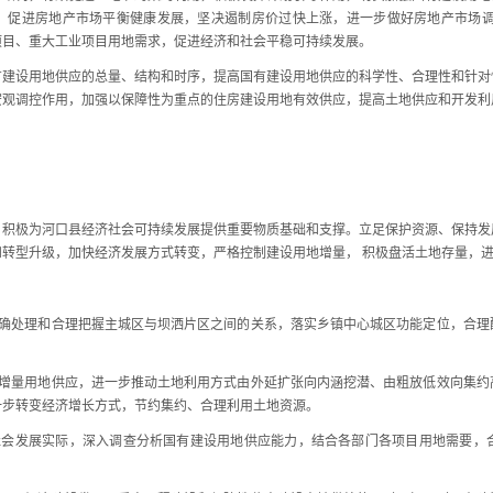
，促进房地产市场平衡健康发展，坚决遏制房价过快上涨，进一步做好房地产市场调
项目、重大工业项目用地需求，促进经济和社会平稳可持续发展。
设用地供应的总量、结构和时序，提高国有建设用地供应的科学性、合理性和针对
宏观调控作用，加强以保障性为重点的住房建设用地有效供应，提高土地供应和开发利
极为河口县经济社会可持续发展提供重要物质基础和支撑。立足保护资源、保持发
转型升级，加快经济发展方式转变，严格控制建设用地增量， 积极盘活土地存量，
处理和合理把握主城区与坝洒片区之间的关系，落实乡镇中心城区功能定位，合理
量用地供应，进一步推动土地利用方式由外延扩张向内涵挖潜、由粗放低效向集约
一步转变经济增长方式，节约集约、合理利用土地资源。
发展实际，深入调查分析国有建设用地供应能力，结合各部门各项目用地需要，