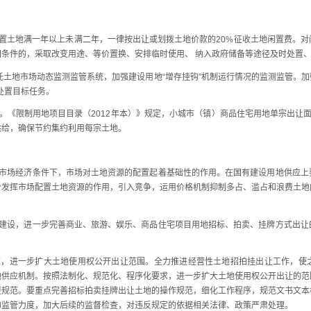
土地满一年以上未满二年，一律按出让或划拨土地价款的20%征收土地闲置费。对
条件的，采取改变用途、等价置换、安排临时使用、 纳入政府储备等途径及时处置
土地市场动态监测监管系统，加强建设用地“增存挂钩”机制运行情况的监测监管。
处置目标任务。
《限制用地项目目录（2012年本）》规定，小城市（镇）商品住宅用地单宗出让面
供给，确保节约集约利用每宗土地。
场经济条件下，市场对土地资源的配置起着基础性的作用。在国有建设用地供应上
分发挥市场配置土地资源的作用，引入竞争，运用价格机制抑制多占、滥占和浪费土地
设，进一步完善商业、旅游、娱乐、商品住宅项目用地招标、拍卖、挂牌方式出让
进一步扩大土地使用权公开出让范围。全力推进经营性土地招拍挂出让工作，使
地供应机制。按照法制化、规范化、程序化要求，进一步扩大土地使用权公开出让的范
更规范。要重点完善招标拍卖挂牌出让土地的操作规范，细化工作程序，规范文书文本
的监管力度，加大后续的监督检查，对违反规定的依据相关法律、政策严肃处理。