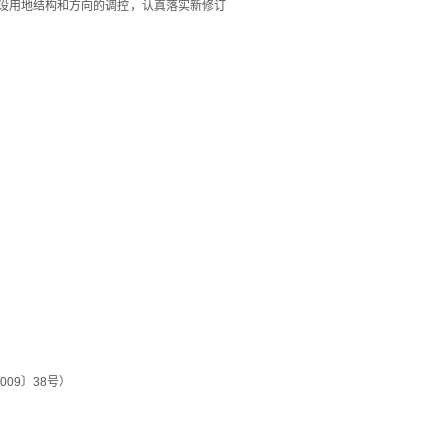
设用地结构和方向的调控，认真落实新修订
09〕38号）