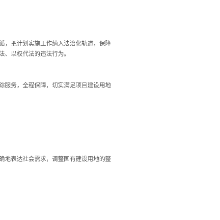
循，把计划实施工作纳入法治化轨道，保障
法、以权代法的违法行为。
踪服务，全程保障，切实满足项目建设用地
确地表达社会需求，调整国有建设用地的整