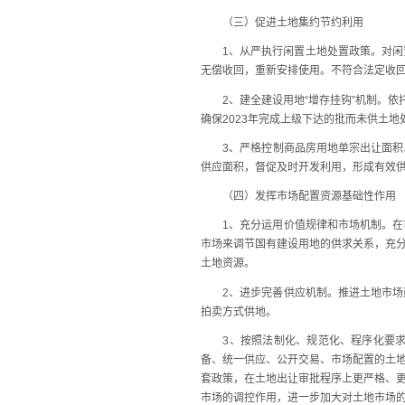
（三）促进土地集约节约利用
1、从严执行闲置土地处置政策。对闲置
无偿收回，重新安排使用。不符合法定收回
2、建全建设用地“增存挂钩”机制。依托
确保2023年完成上级下达的批而未供土地
3、严格控制商品房用地单宗出让面积。
供应面积，督促及时开发利用，形成有效
（四）发挥市场配置资源基础性作用
1、充分运用价值规律和市场机制。在市
市场来调节国有建设用地的供求关系，充
土地资源。
2、进步完善供应机制。推进土地市场建
拍卖方式供地。
3、按照法制化、规范化、程序化要求，
备、统一供应、公开交易、市场配置的土
套政策，在土地出让审批程序上更严格、
市场的调控作用，进一步加大对土地市场