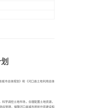
计划
县城市总体规划》和《河口县土地利用总体
，科学调控土地市场，合理配置土地资源，
供应管理，保障河口县城市居民住房建设和