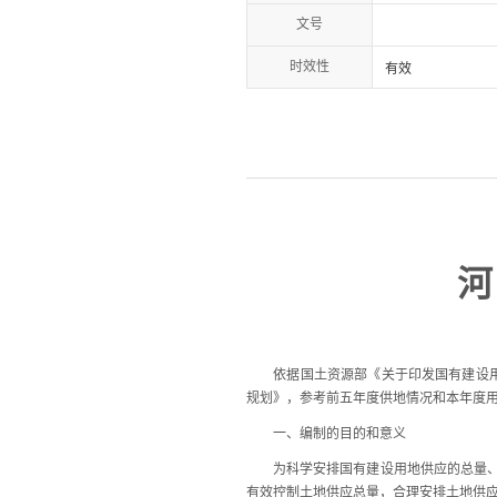
文号
时效性
有效
河
依据国土资源部《关于印发国有建设用地
规划》，参考前五年度供地情况和本年度用
一、编制的目的和意义
为科学安排国有建设用地供应的总量、结
有效控制土地供应总量，合理安排土地供