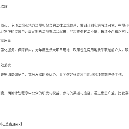
措施
心、专项法规和地方法规相配套的法律法规体系，做到计划实施有法可依、有规可
把经常性的监督与开展定期执法检查结合起来，严肃查处有法不依、执法不严和以言代
率质量
化服务，保障供应，对年度重点大项目用地、政策性住房用地要采取超前介入，跟
效落实
密切协调配合，充分发挥职能优势，共同做好建设项目用地各项前期准备工作。
，明确计划程序中公众的职责与权益、参与的渠道与途径，通过集思广益，比较准
汇总表.docx
】