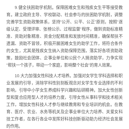
9.健全扶困助学机制。保障困难女生和残疾女生平等接受教
育。建立政府主导、学校联动、社会参与的扶困助学机制，调整
完善学生资助政策体系，坚持“公开、公平、公正”原则，按照“逐
级认定、受理评审、张榜公示、过程监督”程序，做到资助标准精
准、资助对象精准、资金分配精准和发放时间精准，确保帮扶不
遗漏、资助不冒领，积极开展困难女生的助学工作，将符合条件
的女生，尤其是残疾女生纳入资助保障范围，落实好各项资助政
策，鼓励社会团体、企事业单位和公民个人捐资助学，力争实现
“帮扶一个孩子，带动一个家庭，影响整个社会”的育人效果。
10.大力加强女性科技人才培养。加强对女学生学科选择和职
业发展的引导，消除学科性别刻板观念对女学生专业选择的不利
影响，引导中小学女生养成科学兴趣和钻研精神。加大女性创新
型和复合应用型人才的培养力度，引导女性从事科学和技术相关
工作，增加女性科技人才参与继续教育和专业培训的机会。在教
育、医疗、农业、水务等机关及企事业单位大力培养、关爱女科
技工作者，在各行各业中发挥好科技创新驱动助力经济社会发展
的作用。