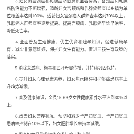
3.妇女的宫颈癌和乳腺癌防治意识显著提高，宫颈癌和乳腺
癌防治能力不断增强，适龄妇女宫颈癌和乳腺癌筛查以乡镇为单
位覆盖率达到100%。适龄妇女宫颈癌人群筛查率达到70%以上，
乳腺癌人群筛查率逐步提高。提高宫颈癌、乳腺癌早诊早治率，
降低死亡率。
4.全面普及生殖健康、优生优育和避孕知识，促进健康孕
育，减少非意愿妊娠，保护妇女生育能力。促进三孩生育政策的
落实。
5.消除艾滋病、梅毒和乙肝母婴传播，并持续巩固保持。
6.提升妇女心理健康素养，妇女焦虑障碍和抑郁症患病率上
升趋势减缓。
7.普及健康知识，全县15-69岁女性健康素养水平达到30%以
上。
8.改善妇女营养状况。预防和减少孕产妇贫血，孕产妇贫血
患病率控制在10%以下，妇女肥胖增长率持续减缓。