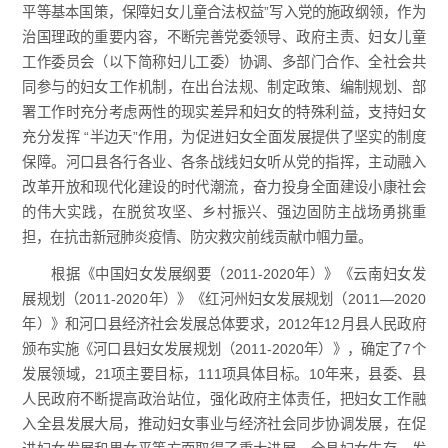
平等基本国策，保障妇女儿童合法权益”写入党的施政纲领，作为
治国理政的重要内容，不断完善党委领导、政府主责、妇女儿童
工作委员会（以下简称妇儿工委）协调、多部门合作、全社会共
同参与的妇女工作机制，在出台法规、制定政策、编制规划、部
署工作时充分考虑两性的现实差异和妇女的特殊利益，支持妇女
充分发挥 “半边天”作用，为促进妇女全面发展提供了坚实的制度
保障。河口县各行各业、各条战线妇女听从党的指挥，主动融入
改革开放和现代化建设的时代潮流，奋力投身全面建设小康社会
的伟大实践，在脱贫攻坚、乡村振兴、强边固防主战场勇挑重
担，在抗击新冠肺炎疫情、防灾救灾前线贡献巾帼力量。
根据《中国妇女发展纲要（2011-2020年）》《云南妇女发
展规划（2011-2020年）》《红河州妇女发展规划（2011—2020
年）》和河口县经济社会发展总体要求，2012年12月县人民政府
颁布实施《河口县妇女发展规划（2011-2020年）》，确定了7个
发展领域，21项主要目标，111项具体目标。10年来，县委、县
人民政府不断提高政治站位，强化政府主体责任，把妇女工作融
入全县发展大局，推动妇女事业与经济社会同步协调发展，在促