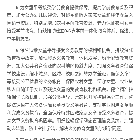
5.为女童平等接受学前教育提供保障。提高学前教育普及程
度，加大公办幼儿园建设，对城乡低收入家庭女童和残疾女童入
园给予资助，特别是增加农村学前教育资源，着力保证农村女童
接受学前教育。持续推动建立0-6岁学前一体化教育体系，促进儿
童早期发展。
6.保障适龄女童平等接受义务教育的权利和机会。持续深化
教育教学改革，加快城乡义务教育一体化发展，均衡配置教育资
源，加大公共教育资源向农村地区倾斜力度，加强义务教育薄弱
学校建设，缩小城乡、区域、校际之间的办学差距，确保女童平
等接受公平优质的义务教育，保障农村女童、留守女童、农业转
移人口随迁子女以及残疾女童的受教育权利和机会。健全精准控
辍保学长效机制，加强分类指导，常态化开展控辍保学工作，督
促法定监护人依法保障女童接受义务教育，支持学业困难女童顺
利完成义务教育，全面保障特殊困难家庭女童接受义务教育，提
高女童义务教育巩固率。用好控辍保学动态管理信息系统，加强
动态监测，防止空挂学籍，解决义务教育女童失学辍学问题。