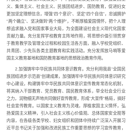
义、集体主义、社会主义、民族团结进步、国防教育，促进妇女
更加坚定理想信念，增强“四个意识”、坚定“四个自信”，忠诚拥护
“两个确立”、坚决做到“两个维护”，不断厚植爱国情怀，把个人理
想追求融入党和国家事业大局，为全面建设社会主义现代化国家
贡献力量。充分发挥学校教育主阵地作用，将思想价值引领贯穿
于教育教学及管理全过程和校园生活各方面，融入学校党组织、
共青团、少先队各类主题教育和实践活动。充分发挥放马哨等爱
国主义教育基地和国防教育基地的思想政治教育作用。
2.加强铸牢中华民族共同体意识教育。充分利用我县“全国民
族团结进步示范县”创建成果，加强铸牢中华民族共同体意识研究
中心建设，构建铸牢中华民族共同体意识宣传教育常态化机制，
将其纳入干部教育、党员教育、国民教育体系，举全社会全行业
之力，润物细无声地共同做好宣传教育，形成“大宣传”格局，搞好
社会宣传教育。以国家主义教育为灵魂，厚植家国主义情怀，弘
扬爱国主义精神，引入社会主义核心价值观、总体国家安全观等
内容，在各级各类学校、妇女组织和团体中持续广泛深入开展习
近平总书记关于加强和改进民族工作重要思想的学习宣传教育，