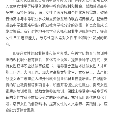
7.提高女性接受普通高中教育的比例。保障女性特别是低收
入家庭女性平等接受普通高中教育的权利和机会。鼓励普通高中
多样化有特色发展，满足女性全面发展和个性化发展需求。鼓励
普通高中与中等职业学校建立资源互通的联合培养模式，畅通普
通高中学业困难学生向职业教育学校分流的途径，扩宽女性成长
发展渠道。有针对性地开展学科选择和职业生涯规划指导，提高
女性自主选择能力，破除性别因素对女性学业和职业发展的影
响。
8.提升女性的职业技能和综合素质。完善学历教育与培训并
重的现代职业教育体系，优化专业设置，提供多种学习方式，支
持女性获得职业技能等级证书，培养复合型技术技能女性人才和
能工巧匠、大国工匠。加大对高校女毕业生、女农民工、去产能
分流女职工等重点人群开展就业创业和职业技能培训。在政府出
资的职业教育和培训项目中，积极开发促进女性就业、提高女性
素质的培训项目。鼓励女性参加培训，保障未接受高中或高等教
育的女性在就业前接受必要的职业教育。充分运用现代信息化手
段，培养女性的创新精神，提高女性的人文素养、实践能力、应
变能力等综合素质。