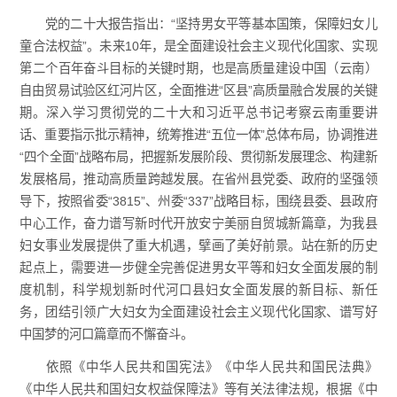
党的二十大报告指出：“坚持男女平等基本国策，保障妇女儿
童合法权益”。未来10年，是全面建设社会主义现代化国家、实现
第二个百年奋斗目标的关键时期，也是高质量建设中国（云南）
自由贸易试验区红河片区，全面推进“区县”高质量融合发展的关键
期。深入学习贯彻党的二十大和习近平总书记考察云南重要讲
话、重要指示批示精神，统筹推进“五位一体”总体布局，协调推进
“四个全面”战略布局，把握新发展阶段、贯彻新发展理念、构建新
发展格局，推动高质量跨越发展。在省州县党委、政府的坚强领
导下，按照省委“3815”、州委“337”战略目标，围绕县委、县政府
中心工作，奋力谱写新时代开放安宁美丽自贸城新篇章，为我县
妇女事业发展提供了重大机遇，擘画了美好前景。站在新的历史
起点上，需要进一步健全完善促进男女平等和妇女全面发展的制
度机制，科学规划新时代河口县妇女全面发展的新目标、新任
务，团结引领广大妇女为全面建设社会主义现代化国家、谱写好
中国梦的河口篇章而不懈奋斗。
依照《中华人民共和国宪法》《中华人民共和国民法典》
《中华人民共和国妇女权益保障法》等有关法律法规，根据《中