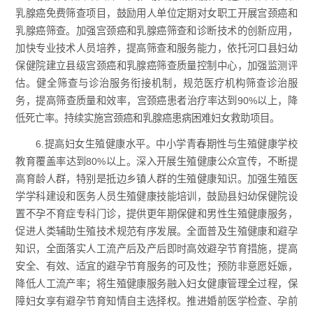
乳腺癌免费筛查项目，鼓励用人单位定期对女职工开展宫颈癌和
乳腺癌筛查。加强宫颈癌和乳腺癌筛查和诊断技术的创新应用，
加快专业技术人员培养，提高筛查和服务能力，依托河口县妇幼
保健院建立县级宫颈癌和乳腺癌筛查质量控制中心，加强监测评
估。健全筛查与诊治服务衔接机制，规范医疗机构筛查诊治服
务，提高筛查质量和效率，宫颈癌患者治疗率达到90%以上，降
低死亡率。持续实施宫颈癌和乳腺癌患病困难妇女救助项目。
6.提高妇女生殖健康水平。中小学青春期性与生殖健康学校
教育覆盖率达到80%以上。深入开展生殖健康公众宣传，不断提
高育龄人群，特别是抵边乡镇人群的生殖健康知识。加强生殖医
学学科建设和医务人员生殖健康技能培训，鼓励县妇幼保健院设
置不孕不育症专科门诊，提供更年期保健和男性生殖健康服务，
促进人类辅助生殖技术规范有序发展。全面普及生殖健康和避孕
知识，全面落实人工流产后及产后即时高效避孕节育措施，提高
安全、有效、适宜的避孕节育服务的可及性；预防非意愿妊娠，
降低人工流产率；将生殖健康服务融入妇女健康管理全过程，保
障妇女享有避孕节育知情自主选择权。推进婚前医学检查、孕前