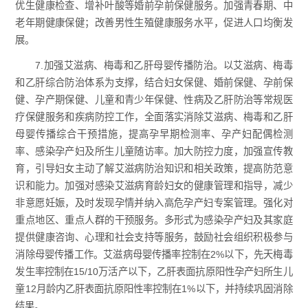
优生健康检查、增补叶酸等婚前孕前保健服务。加强青春期、中
老年期健康保健；改善男性生殖健康服务水平，促进人口均衡发
展。
7.加强艾滋病、梅毒和乙肝母婴传播防治。以艾滋病、梅毒
和乙肝综合防治体系为支撑，结合妇女保健、婚前保健、孕前保
健、孕产期保健、儿童和青少年保健、性病及乙肝防治等常规医
疗保健服务和疾病防控工作，全面落实消除艾滋病、梅毒和乙肝
母婴传播综合干预措施，提高孕早期检测率、孕产妇配偶检测
率、感染孕产妇及所生儿童随访率。加大防控力度，加强宣传教
育，引导妇女主动了解艾滋病防治知识和相关政策，提高防范意
识和能力。加强对感染艾滋病育龄妇女的健康管理和指导，减少
非意愿妊娠，及时发现孕情并纳入高危孕产妇专案管理。强化对
重点地区、重点人群的干预服务。多形式为感染孕产妇及其家庭
提供健康咨询、心理和社会支持等服务，鼓励社会组织积极参与
消除母婴传播工作。艾滋病母婴传播率控制在2%以下，先天梅毒
发生率控制在15/10万活产以下，乙肝表面抗原阳性孕产妇所生儿
童12月龄内乙肝表面抗原阳性率控制在1%以下，并持续巩固消除
结果。