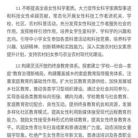
11.不断提高全县女性科学素质。大力宣传女科学家典型事迹
和科技女性卓越贡献，常态化开展女性科技工作者进机关、学
校、社区、农村科普活动，充分发挥女性科技工作者服务社会的
作用，发挥榜样引领作用，培养女学生爱科学、学科学的兴趣和
志向。引导中小学女生参加各类科普活动和科技竞赛，培养科学
兴趣、钻研精神、创新精神和实践能力。深入实施农村妇女素质
提升计划，支持农村妇女参与农业农村现代化建设。
12.构建灵活开放的终身教育体系。探索建立“学校—社会—家
庭”教育治理新格局，构建覆盖城乡的家庭教育指导服务体系，注
重家庭教育的基础性作用。扩大社区教育资源供给，加快发展城
乡社区教育，推动各类学习型组织建设。通过全社会共同参与，
实现各级各类教育纵向衔接、横向沟通，学校教育与社会教育、
家庭教育密切配合、良性互动。提供终身教育机会和资源，发展
多样化社区教育模式，提高女性利用新媒体接受现代远程教育的
能力，鼓励女性接受多种形式的继续教育，提高女性终身教育水
平。巩固女性青壮年扫盲成果和普通话推广力度。动态消除女童
辍学现象，杜绝产生女性青壮年新文盲。普通话培训及各类职业