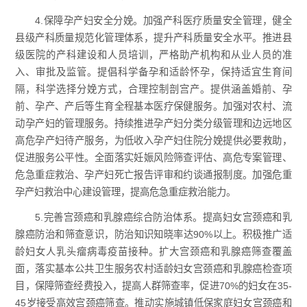
4.保障孕产妇安全分娩。加强产科医疗质量安全管理，健全
县级产科质量规范化管理体系，提升产科质量安全水平。推进县
级医院的产科建设和人员培训，严格助产机构和从业人员的准
入、审批及监管。提倡科学备孕和适龄怀孕，保持适宜生育间
隔，科学选择分娩方式，合理控制剖宫产。提供涵盖婚前、孕
前、孕产、产后等生育全程基本医疗保健服务。加强对农村、流
动孕产妇的管理服务。持续推进孕产妇分类分级管理和边远地区
高危孕产妇待产服务，为低收入孕产妇住院分娩提供必要救助，
促进服务公平性。全面落实妊娠风险筛查评估、高危专案管理、
危急重症救治、孕产妇死亡报告评审和约谈通报制度。加强危重
孕产妇救治中心建设管理，提高危急重症救治能力。
5.完善宫颈癌和乳腺癌综合防治体系。提高妇女宫颈癌和乳
腺癌防治和筛查意识，防治知识知晓率达90%以上。积极推广适
龄妇女人乳头瘤病毒疫苗接种。扩大宫颈癌和乳腺癌筛查覆盖
面，落实基本公共卫生服务农村适龄妇女宫颈癌和乳腺癌检查项
目，保障筛查经费投入，提高人群筛查率，促进70%的妇女在35-
45岁接受高效宫颈癌筛查。推动实施城镇低保家庭妇女宫颈癌和