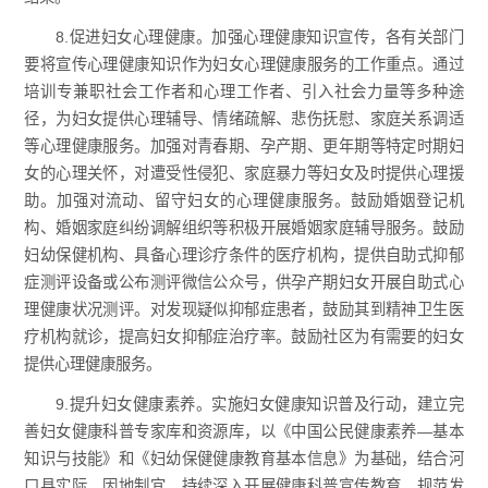
8.促进妇女心理健康。加强心理健康知识宣传，各有关部门
要将宣传心理健康知识作为妇女心理健康服务的工作重点。通过
培训专兼职社会工作者和心理工作者、引入社会力量等多种途
径，为妇女提供心理辅导、情绪疏解、悲伤抚慰、家庭关系调适
等心理健康服务。加强对青春期、孕产期、更年期等特定时期妇
女的心理关怀，对遭受性侵犯、家庭暴力等妇女及时提供心理援
助。加强对流动、留守妇女的心理健康服务。鼓励婚姻登记机
构、婚姻家庭纠纷调解组织等积极开展婚姻家庭辅导服务。鼓励
妇幼保健机构、具备心理诊疗条件的医疗机构，提供自助式抑郁
症测评设备或公布测评微信公众号，供孕产期妇女开展自助式心
理健康状况测评。对发现疑似抑郁症患者，鼓励其到精神卫生医
疗机构就诊，提高妇女抑郁症治疗率。鼓励社区为有需要的妇女
提供心理健康服务。
9.提升妇女健康素养。实施妇女健康知识普及行动，建立完
善妇女健康科普专家库和资源库，以《中国公民健康素养—基本
知识与技能》和《妇幼保健健康教育基本信息》为基础，结合河
口县实际，因地制宜，持续深入开展健康科普宣传教育，规范发