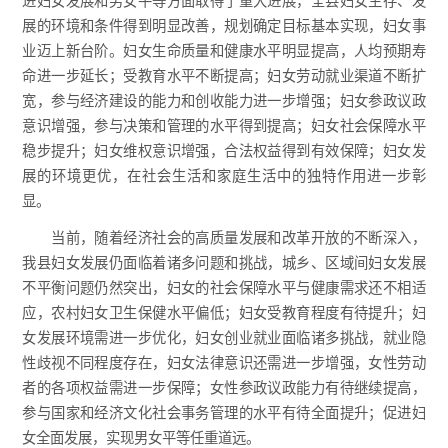
进妇女发展和男女平等方面取得了重大进展，全县妇女生存、发
展的环境和条件得到明显改善，规划确定目标基本实现，妇女事
业迈上新台阶。妇女生命质量和健康水平明显提高，人均预期寿
命进一步延长；受教育水平不断提高；妇女劳动就业渠道不断扩
宽，参与经济建设的能力和创收能力进一步增强；妇女参政议政
意识增强，参与决策和管理的水平得到提高；妇女社会保障水平
稳步提升；妇女维权意识增强，合法权益得到有效保障；妇女发
展的环境更优，在社会生活和家庭生活中的独特作用进一步彰
显。
当前，随着经济社会的高质量发展和改革开放的不断深入，
我县妇女发展仍面临着诸多问题和挑战，城乡、区域间妇女发展
不平衡问题仍然突出，妇女的社会保障水平与健康需求还不相适
应，农村妇女卫生保健水平偏低；妇女受教育程度有待提升；妇
女发展环境需进一步优化，妇女创业就业面临诸多挑战，就业隐
性歧视不同程度存在，妇女法律意识还需进一步增强，女性劳动
者的各项权益需进一步保障；女性参政议政能力有待继续提高，
参与国家和经济文化社会事务管理的水平有待全面提升；促进妇
女全面发展，实现男女平等任重道远。