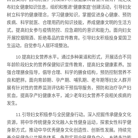
布妇女健康知识信息，组织和推进“健康家庭”创建活动，引导妇女
树立科学的健康理念，学习健康知识，掌握促进身心健康、预防
疾病、科学就医、合理用药的知识技能，养成健康文明的生活方
式。提高妇女参与疫情防控、应急避险的意识和能力。面向妇女
开展控烟限酒、拒绝毒品的宣传教育。引导妇女积极投身爱国卫
生运动，自觉参与人居环境整治。
10.提高妇女营养水平。通过多种渠道和形式，开展适合不同
年龄阶段妇女的营养保健知识宣传教育，提高妇女健康素养。加
强合理膳食指导，倡导合理、科学的膳食结构，预防控制营养不
良和肥胖。面向育龄期、孕产期、哺乳期、老年期等妇女人群开
展有针对性的营养监测评估和干预指导服务，预防和治疗孕产妇
贫血，提高孕产妇健康水平，减少老年妇女营养不良相关疾病的
发生。
11.引导妇女积极参与全民健身行动。深入挖掘传承健身文化
资源，将中华传统健身文化融入女性健身运动，探索女性科学健
身新方式，推动中华优秀健身文化创造性、创新性发展。持续完
善全民健身公共服务体系，争取实现全民健身中心、乡镇多功能