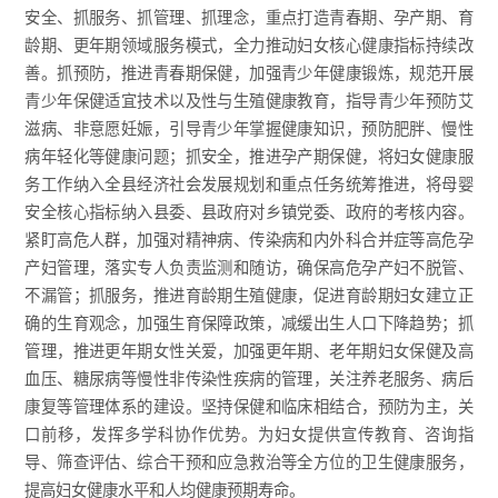
安全、抓服务、抓管理、抓理念，重点打造青春期、孕产期、育
龄期、更年期领域服务模式，全力推动妇女核心健康指标持续改
善。抓预防，推进青春期保健，加强青少年健康锻炼，规范开展
青少年保健适宜技术以及性与生殖健康教育，指导青少年预防艾
滋病、非意愿妊娠，引导青少年掌握健康知识，预防肥胖、慢性
病年轻化等健康问题；抓安全，推进孕产期保健，将妇女健康服
务工作纳入全县经济社会发展规划和重点任务统筹推进，将母婴
安全核心指标纳入县委、县政府对乡镇党委、政府的考核内容。
紧盯高危人群，加强对精神病、传染病和内外科合并症等高危孕
产妇管理，落实专人负责监测和随访，确保高危孕产妇不脱管、
不漏管；抓服务，推进育龄期生殖健康，促进育龄期妇女建立正
确的生育观念，加强生育保障政策，减缓出生人口下降趋势；抓
管理，推进更年期女性关爱，加强更年期、老年期妇女保健及高
血压、糖尿病等慢性非传染性疾病的管理，关注养老服务、病后
康复等管理体系的建设。坚持保健和临床相结合，预防为主，关
口前移，发挥多学科协作优势。为妇女提供宣传教育、咨询指
导、筛查评估、综合干预和应急救治等全方位的卫生健康服务，
提高妇女健康水平和人均健康预期寿命。