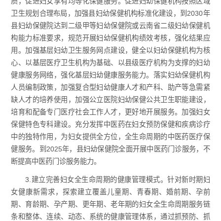
质，促进妇女享有均等化保健服务。促进妇幼保健机构按照区域
卫生规划合理布局，加强县妇幼保健机构标准化建设，到2030年
县妇幼保健院达到二级甲等妇幼保健院或云南省二级妇幼保健机
构能力标准要求，规范开展妇幼保健机构绩效考核，强化结果应
用。加强基层妇幼卫生服务网点建设，健全以妇幼保健机构为核
心、以基层医疗卫生机构为基础、以县级医疗机构为支撑的妇幼
健康服务网络，强化基层妇幼健康服务能力。落实妇幼保健机构
人员编制政策，加强复合型妇幼健康人才和产科、助产等急需紧
缺人才的培养使用，加强公立医院妇幼保健公共卫生职能建设，
培育和配备专门医疗社会工作人才，更好地开展服务。加强妇女
保健特色专科建设。充分发挥中医药在妇女预防保健和疾病诊疗
中的独特作用，为妇女提供全方位，全生命周期的中医药医疗保
健服务。到2025年，县妇幼保健院全面开展中医药门诊服务，不
断提高中医药门诊服务能力。
3.建立完善妇女全生命周期的健康管理模式。针对新时期妇
女健康新需求，探索建立覆盖儿童期、青春期、婚前期、孕前
期、育龄期、孕产期、更年期、老年期的妇女全生命周期服务链
条和整体、连续、动态、系统的健康管理体系，通过抓预防、抓