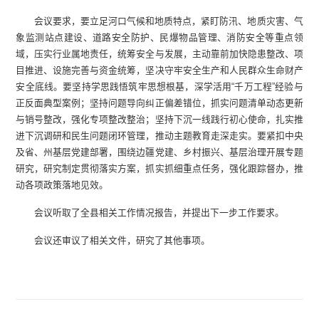
会议要求，要立足河口气候和地质特点，紧盯防汛、地质灾害、气
象监测站点建设、道路安全防护、民爆物品管理、消防安全等重点领
域，压实行业属地责任，统筹安全与发展，主动靠前加快隐患整改、项
目推进、设施完善与资金统筹，坚决守牢安全生产和人民群众生命财产
安全底线。要坚持学思践悟筑牢思想根基，深学活用“千万工程”经验与
正反面典型案例；坚持问题导向纠正偏差错位，抓实问题清单动态更新
与销号整改，强化专项整改整治；坚持下沉一线践行初心使命，扎实推
进下沉调研和民生问题闭环管理，推动主题教育走深走实。要紧扣中央
及省、州基层党建部署，围绕边疆党建、乡村振兴、基层治理开展专题
研究，研究制定贯彻落实方案，抓实抓细重点任务，强化跟踪督办，推
动各项政策落地见效。
会议听取了全县相关工作情况报告，并提出下一步工作要求。
会议还审议了相关文件，研究了其他事项。