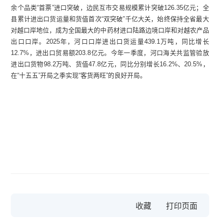
余个品类“首票”进口突破，边民互市交易规模累计突破126.35亿元；全
县累计进出口货运量和货值首次“双突破”千亿大关，始终保持全省最大
对越口岸地位，成为全国最大的中药材进口陆路边境口岸和对越农产品
出口口岸。2025年，河口口岸进出口货运量439.1万吨，同比增长
12.7%，进出口贸易额203.8亿元。今年一季度，河口海关共监管验放
进出口货物98.2万吨、货值47.8亿元，同比分别增长16.2%、20.5%，
在“十五五”开局之季实现“客货两旺”的良好开局。
收藏