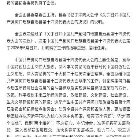
员的县纪委委员列席了会议。
全会由县委常委会主持，县委书记于洋向大会作《关于召开中国共
产党河口瑶族自治县第十四次代表大会的决议》的说明。
全会表决通过了《关于召开中国共产党河口瑶族自治县第十四次代
表大会的决议》，决定中国共产党河口瑶族自治县第十四次代表大会定
于2026年6月召开，并明确了工作的指导思想、目标任务。
中国共产党河口瑶族自治县第十四次代表大会的主要任务是：高举
中国特色社会主义伟大旗帜，深入学习贯彻习近平新时代中国特色社会
主义思想，深入贯彻党的二十大和二十届历次全会精神，全面总结中国
共产党河口瑶族自治县第十三次代表大会以来的工作，讨论确定河口县
今后五年经济社会发展的奋斗目标以及实现这些目标所应采取的方针、
政策，科学规划未来五年经济建设、政治建设、文化建设、社会建设、
生态文明建设和党的建设；选举产生中国共产党河口瑶族自治县第十四
届委员会和纪律检查委员会；动员全县共产党员和各族人民，更加紧密
地团结在以习近平同志为核心的党中央周围，增强“四个意识”、坚定“四
个自信”、做到“两个维护”，不忘初心、牢记使命，准确把握新发展阶
段，深入贯彻新发展理念，加快构建新发展格局，勠力同心、锐意进