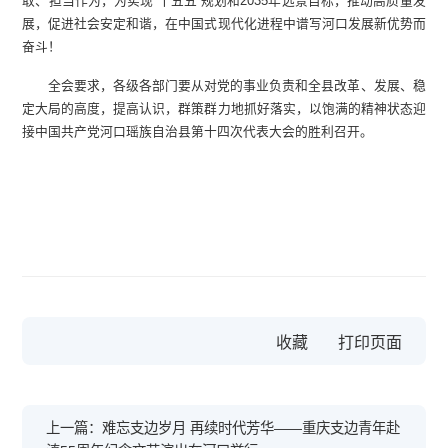
取、担当作为，为实现“十五五”规划和2035年远景目标，推动高质量发
展，促进社会安定和谐，在中国式现代化进程中谱写河口发展新优势而
奋斗！
全会要求，各级各部门要从对党的事业负责和全县改革、发展、稳
定大局的高度，提高认识，群策群力地抓好落实，以饱满的精神状态迎
接中国共产党河口瑶族自治县第十四次代表大会的胜利召开。
收藏
上一篇：难忘支边岁月 再续时代芳华——重庆支边青年赴